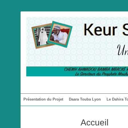
Une Maison de l'Islam à Lyon
Keur Serigne Toub
Menu principal
Aller
Présentation du Projet
Daara Touba Lyon
Le Dahira T
au
contenu
Accueil