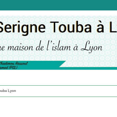
a à Lyon
ouba Lyon